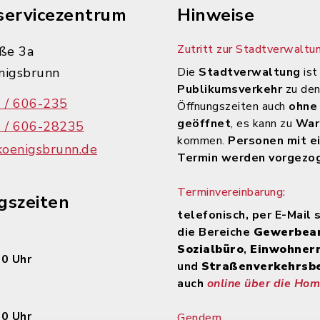
servicezentrum
Hinweise
Zutritt zur Stadtverwaltun
ße 3a
nigsbrunn
Die
Stadtverwaltung
ist
Publikumsverkehr
zu de
 / 606-235
Öffnungszeiten auch
ohne
geöffnet
, es kann zu
War
 / 606-28235
kommen.
Personen mit e
koenigsbrunn.de
Termin werden vorgezo
Terminvereinbarung:
gszeiten
telefonisch, per E-Mail 
die Bereiche
Gewerbea
Sozialbüro
,
Einwohner
00 Uhr
und
Straßenverkehrsb
auch
online über die Ho
30 Uhr
Gendern