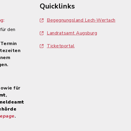
Quicklinks
g:
Begegnungsland Lech-Wertach
 für den
Landratsamt Augsburg
n
 Termin
Ticketportal
tezeiten
inem
gen.
sowie für
mt
,
meldeamt
ehörde
mepage
.