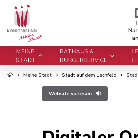
Nac
an
MEINE
RATHAUS &
L
STADT
BÜRGERSERVICE
E
Meine Stadt
Stadt auf dem Lechfeld
Stad
Website vorlesen
Digitaler O