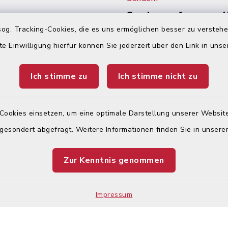
Gendern auf unserer
Auf den Seiten des Inte
og. Tracking-Cookies, die es uns ermöglichen besser zu versteh
en
Auftritts der Stadt Kön
te Einwilligung hierfür können Sie jederzeit über den Link in uns
wird wegen der besser
:
Lesbarkeit nicht durch
gegendert. Wir weisen
Ich stimme zu
Ich stimme nicht zu
00 Uhr und 14:00 – 17:30
ausdrücklich darauf hin,
jeder Zeit alle Geschl
(m/w/d) angesprochen
Cookies einsetzen, um eine optimale Darstellung unserer Website
 gesondert abgefragt. Weitere Informationen finden Sie in unser
00 Uhr –
nur mit Termin!
Zur Kenntnis genommen
Impressum