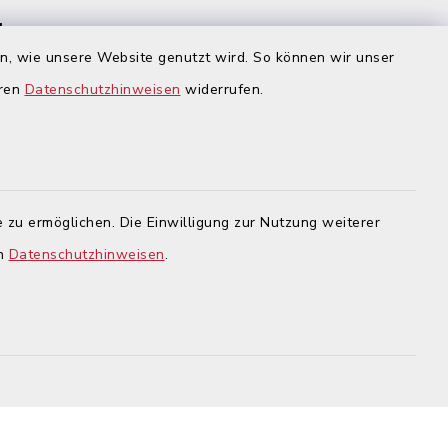
 Homepage
:
rnet-
en, wie unsere Website genutzt wird. So können wir unser
igsbrunn
eren
Datenschutzhinweisen
widerrufen.
en
gehend
 dass
zu
echter
 werden
.
 zu ermöglichen. Die Einwilligung zur Nutzung weiterer
en
Datenschutzhinweisen
.