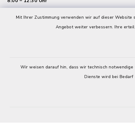
8:00 – 12:30 Uhr
Mittwoch:
Dienstag:
Mit Ihrer Zustimmung verwenden wir auf dieser Website s
geschloss
7:00 – 16:00 Uhr
Angebot weiter verbessern. Ihre erteil
Donnerstag
Mittwoch:
8:00 – 12:
geschlossen
Uhr
Donnerstag:
Wir weisen darauf hin, dass wir technisch notwendige 
Freitag:
8:00 – 12:30 Uhr und 14:00 – 18:00
Dienste wird bei Bedarf
8:00 – 12:
Uhr
Freitag:
8:00 – 12:30 Uhr