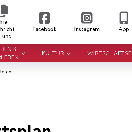
Ihre
hricht
Facebook
Instagram
App
 uns
EBEN &
KULTUR
WIRTSCHAFTS
RLEBEN
tplan
rtsplan