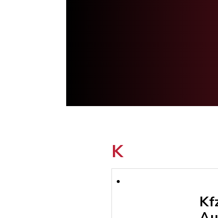
K
Kf
Au