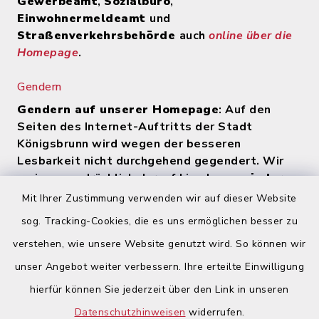
Gewerbeamt
,
Sozialbüro
,
Einwohnermeldeamt
und
Straßenverkehrsbehörde
auch
online über die
Homepage
.
Gendern
Gendern auf unserer Homepage
: Auf den
Seiten des Internet-Auftritts der Stadt
Königsbrunn wird wegen der besseren
Lesbarkeit nicht durchgehend gegendert. Wir
weisen ausdrücklich darauf hin, dass
zu jeder
Zeit alle Geschlechter (m/w/d) angesprochen
Mit Ihrer Zustimmung verwenden wir auf dieser Website
werden
.
sog. Tracking-Cookies, die es uns ermöglichen besser zu
verstehen, wie unsere Website genutzt wird. So können wir
Quicklinks
unser Angebot weiter verbessern. Ihre erteilte Einwilligung
hierfür können Sie jederzeit über den Link in unseren
Begegnungsland Lech-Wertach
Datenschutzhinweisen
widerrufen.