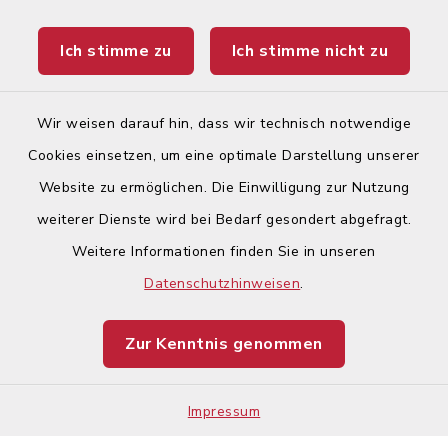
Landratsamt Augsburg
Ich stimme zu
Ich stimme nicht zu
Ticketportal
Wir weisen darauf hin, dass wir technisch notwendige
Cookies einsetzen, um eine optimale Darstellung unserer
Website zu ermöglichen. Die Einwilligung zur Nutzung
Kontakt
weiterer Dienste wird bei Bedarf gesondert abgefragt.
Weitere Informationen finden Sie in unseren
Barrierefreiheit
Datenschutzhinweisen
.
Datenschutz
Zur Kenntnis genommen
Impressum
Impressum
Sitemap