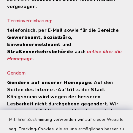
vorgezogen.
Terminvereinbarung:
telefonisch, per E-Mail sowie für die Bereiche
Gewerbeamt
,
Sozialbüro
,
Einwohnermeldeamt
und
Straßenverkehrsbehörde
auch
online über die
Homepage
.
Gendern
Gendern auf unserer Homepage
: Auf den
Seiten des Internet-Auftritts der Stadt
Königsbrunn wird wegen der besseren
Lesbarkeit nicht durchgehend gegendert. Wir
weisen ausdrücklich darauf hin, dass
zu jeder
Zeit alle Geschlechter (m/w/d) angesprochen
Mit Ihrer Zustimmung verwenden wir auf dieser Website
werden
.
sog. Tracking-Cookies, die es uns ermöglichen besser zu