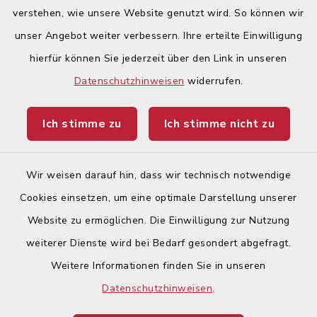
verstehen, wie unsere Website genutzt wird. So können wir
Quicklinks
unser Angebot weiter verbessern. Ihre erteilte Einwilligung
hierfür können Sie jederzeit über den Link in unseren
Begegnungsland Lech-Wertach
Datenschutzhinweisen
widerrufen.
Landratsamt Augsburg
Ich stimme zu
Ich stimme nicht zu
Ticketportal
Wir weisen darauf hin, dass wir technisch notwendige
Cookies einsetzen, um eine optimale Darstellung unserer
Website zu ermöglichen. Die Einwilligung zur Nutzung
Kontakt
weiterer Dienste wird bei Bedarf gesondert abgefragt.
Weitere Informationen finden Sie in unseren
Barrierefreiheit
Datenschutzhinweisen
.
Datenschutz