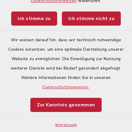
Datenschutzhinweisen
widerrufen.
Ev.-Luth.
Kindergarten
Ich stimme zu
Ich stimme nicht zu
"Johannes-
Kindergarten"
Wir weisen darauf hin, dass wir technisch notwendige
Cookies einsetzen, um eine optimale Darstellung unserer
Heimgartenstraße 4, 86343
Website zu ermöglichen. Die Einwilligung zur Nutzung
Königsbrunn
weiterer Dienste wird bei Bedarf gesondert abgefragt.
08231/2541
Weitere Informationen finden Sie in unseren
Datenschutzhinweisen
.
https://koenigsbrunn-
evangelisch.de/johannes-
Zur Kenntnis genommen
kindergarten/
Impressum