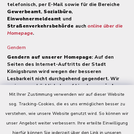
telefonisch, per E-Mail sowie für die Bereiche
Gewerbeamt
,
Sozialbüro
,
Einwohnermeldeamt
und
Straßenverkehrsbehörde
auch
online über die
Homepage
.
Gendern
Gendern auf unserer Homepage
: Auf den
Seiten des Internet-Auftritts der Stadt
Königsbrunn wird wegen der besseren
Lesbarkeit nicht durchgehend gegendert. Wir
weisen ausdrücklich darauf hin, dass
zu jeder
Zeit alle Geschlechter (m/w/d) angesprochen
Mit Ihrer Zustimmung verwenden wir auf dieser Website
werden
.
sog. Tracking-Cookies, die es uns ermöglichen besser zu
verstehen, wie unsere Website genutzt wird. So können wir
Quicklinks
unser Angebot weiter verbessern. Ihre erteilte Einwilligung
hierfür können Sie jederzeit über den Link in unseren