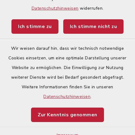
Begegnungsland Lech-Wertach
Datenschutzhinweisen
widerrufen.
Landratsamt Augsburg
Ich stimme zu
Ich stimme nicht zu
Ticketportal
Wir weisen darauf hin, dass wir technisch notwendige
Cookies einsetzen, um eine optimale Darstellung unserer
Website zu ermöglichen. Die Einwilligung zur Nutzung
Kontakt
weiterer Dienste wird bei Bedarf gesondert abgefragt.
Weitere Informationen finden Sie in unseren
Barrierefreiheit
Datenschutzhinweisen
.
Datenschutz
Zur Kenntnis genommen
Impressum