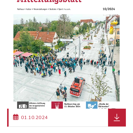
herunterl
01.10.2024