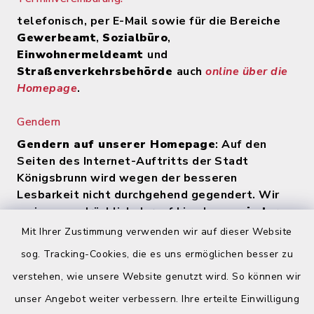
telefonisch, per E-Mail sowie für die Bereiche
Gewerbeamt
,
Sozialbüro
,
Einwohnermeldeamt
und
Straßenverkehrsbehörde
auch
online über die
Homepage
.
Gendern
Gendern auf unserer Homepage
: Auf den
Seiten des Internet-Auftritts der Stadt
Königsbrunn wird wegen der besseren
Lesbarkeit nicht durchgehend gegendert. Wir
weisen ausdrücklich darauf hin, dass
zu jeder
Zeit alle Geschlechter (m/w/d) angesprochen
Mit Ihrer Zustimmung verwenden wir auf dieser Website
werden
.
sog. Tracking-Cookies, die es uns ermöglichen besser zu
verstehen, wie unsere Website genutzt wird. So können wir
Quicklinks
unser Angebot weiter verbessern. Ihre erteilte Einwilligung