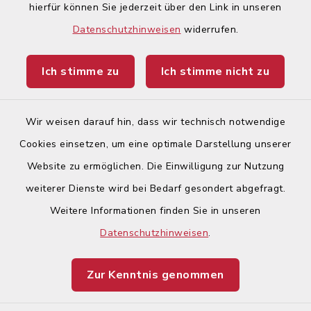
hierfür können Sie jederzeit über den Link in unseren
Begegnungsland Lech-Wertach
Datenschutzhinweisen
widerrufen.
Landratsamt Augsburg
Ich stimme zu
Ich stimme nicht zu
Ticketportal
Wir weisen darauf hin, dass wir technisch notwendige
Cookies einsetzen, um eine optimale Darstellung unserer
Website zu ermöglichen. Die Einwilligung zur Nutzung
Kontakt
weiterer Dienste wird bei Bedarf gesondert abgefragt.
Weitere Informationen finden Sie in unseren
Barrierefreiheit
Datenschutzhinweisen
.
Datenschutz
Zur Kenntnis genommen
Impressum