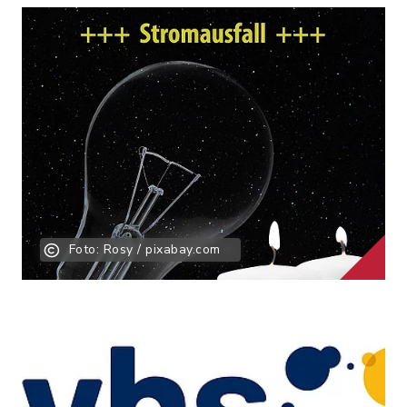
Karwendelstraße 16,
86343 Königsbrunn
Königsbrunner
Aug
Kinosommer 2026:
13
"Steckerlfischfiasko"
Hans-Wenninger-
Stadion,
Karwendelstraße 16,
86343 Königsbrunn
Königsbrunner
Aug
Foto: Rosy / pixabay.com
Kinosommer 2026:
14
"Michael"
Hans-Wenninger-
Stadion,
Karwendelstraße 16,
86343 Königsbrunn
Königsbrunner
Aug