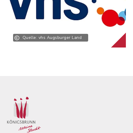
Kinosommer 2026:
15
"Zoomania 2"
Hans-Wenninger-
Stadion,
Karwendelstraße 16,
86343 Königsbrunn
Quelle: vhs Augsburger Land
Königsbrunner
Aug
Kinosommer 2026:
16
"Ein Münchner im
Hans-Wenninger-
Himmel"
Stadion,
Karwendelstraße 16,
86343 Königsbrunn