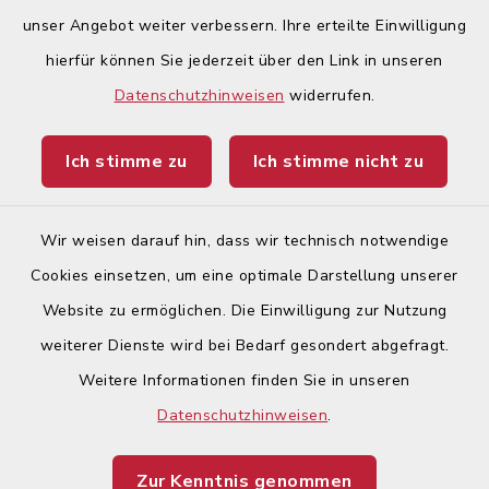
Quicklinks
unser Angebot weiter verbessern. Ihre erteilte Einwilligung
hierfür können Sie jederzeit über den Link in unseren
Begegnungsland Lech-Wertach
Datenschutzhinweisen
widerrufen.
Landratsamt Augsburg
Ich stimme zu
Ich stimme nicht zu
Ticketportal
Wir weisen darauf hin, dass wir technisch notwendige
Cookies einsetzen, um eine optimale Darstellung unserer
Website zu ermöglichen. Die Einwilligung zur Nutzung
Kontakt
weiterer Dienste wird bei Bedarf gesondert abgefragt.
Weitere Informationen finden Sie in unseren
Barrierefreiheit
Datenschutzhinweisen
.
Datenschutz
Zur Kenntnis genommen