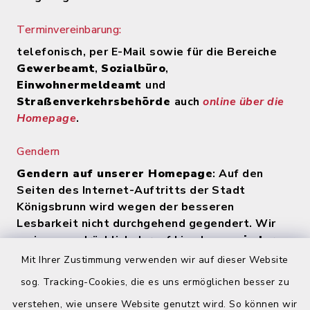
Terminvereinbarung:
telefonisch, per E-Mail sowie für die Bereiche
Gewerbeamt
,
Sozialbüro
,
Einwohnermeldeamt
und
Straßenverkehrsbehörde
auch
online über die
Homepage
.
Gendern
Gendern auf unserer Homepage
: Auf den
Seiten des Internet-Auftritts der Stadt
Königsbrunn wird wegen der besseren
Lesbarkeit nicht durchgehend gegendert. Wir
weisen ausdrücklich darauf hin, dass
zu jeder
Zeit alle Geschlechter (m/w/d) angesprochen
Mit Ihrer Zustimmung verwenden wir auf dieser Website
werden
.
sog. Tracking-Cookies, die es uns ermöglichen besser zu
verstehen, wie unsere Website genutzt wird. So können wir