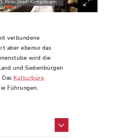
Foto: Stadt Königsbrunn
it verbundene
rt aber ebenso das
enenstube wird die
rland und Siebenbürgen
! Das
Kulturbüro
die Führungen.