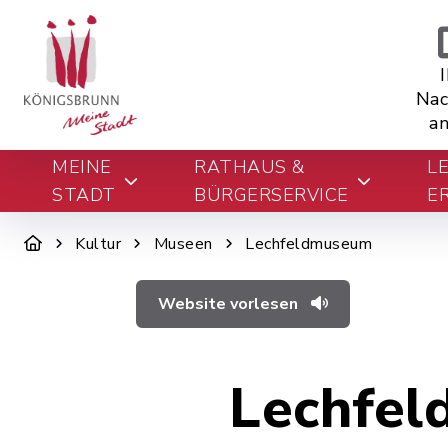
Nac
an
MEINE
RATHAUS &
L
STADT
BÜRGERSERVICE
E
Kultur
Museen
Lechfeldmuseum
Website vorlesen
Lechfel