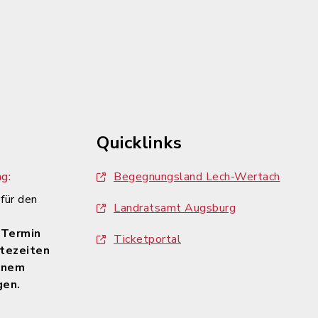
Quicklinks
g:
Begegnungsland Lech-Wertach
 für den
Landratsamt Augsburg
n
 Termin
Ticketportal
tezeiten
inem
gen.