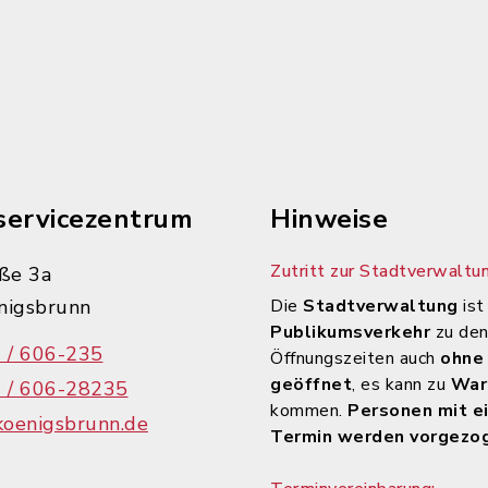
servicezentrum
Hinweise
Zutritt zur Stadtverwaltun
ße 3a
nigsbrunn
Die
Stadtverwaltung
ist
Publikumsverkehr
zu de
 / 606-235
Öffnungszeiten auch
ohne
geöffnet
, es kann zu
War
 / 606-28235
kommen.
Personen mit e
koenigsbrunn.de
Termin werden vorgezo