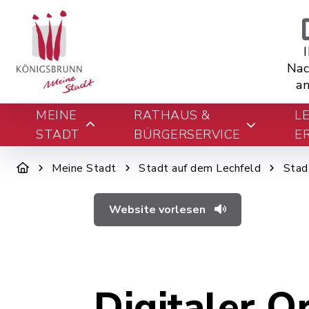
Nac
an
MEINE
RATHAUS &
L
STADT
BÜRGERSERVICE
E
Meine Stadt
Stadt auf dem Lechfeld
Stad
Website vorlesen
Digitaler O