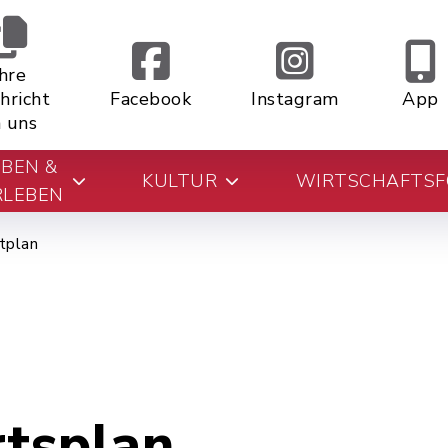
Ihre
hricht
Facebook
Instagram
App
 uns
EBEN &
KULTUR
WIRTSCHAFTS
RLEBEN
tplan
rtsplan