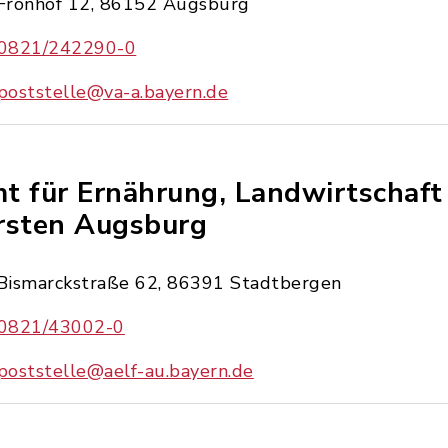
Fronhof 12, 86152 Augsburg
0821/242290-0
poststelle@va-a.bayern.de
t für Ernährung, Landwirtschaft
rsten Augsburg
Bismarckstraße 62, 86391 Stadtbergen
0821/43002-0
poststelle@aelf-au.bayern.de