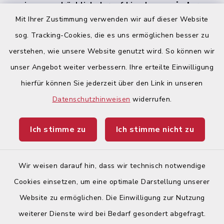
weisen ausdrücklich darauf hin, dass
zu jeder
Zeit alle Geschlechter (m/w/d) angesprochen
Mit Ihrer Zustimmung verwenden wir auf dieser Website
werden
.
sog. Tracking-Cookies, die es uns ermöglichen besser zu
verstehen, wie unsere Website genutzt wird. So können wir
Quicklinks
unser Angebot weiter verbessern. Ihre erteilte Einwilligung
hierfür können Sie jederzeit über den Link in unseren
Begegnungsland Lech-Wertach
Datenschutzhinweisen
widerrufen.
Landratsamt Augsburg
Ich stimme zu
Ich stimme nicht zu
Ticketportal
Wir weisen darauf hin, dass wir technisch notwendige
Cookies einsetzen, um eine optimale Darstellung unserer
Website zu ermöglichen. Die Einwilligung zur Nutzung
Kontakt
weiterer Dienste wird bei Bedarf gesondert abgefragt.