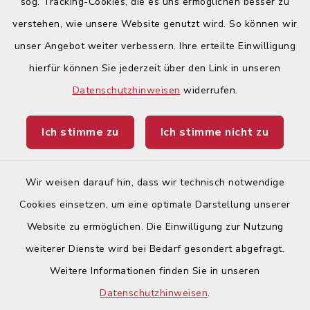
sog. Tracking-Cookies, die es uns ermöglichen besser zu
verstehen, wie unsere Website genutzt wird. So können wir
Quicklinks
unser Angebot weiter verbessern. Ihre erteilte Einwilligung
hierfür können Sie jederzeit über den Link in unseren
Begegnungsland Lech-Wertach
Datenschutzhinweisen
widerrufen.
Landratsamt Augsburg
Ich stimme zu
Ich stimme nicht zu
Ticketportal
Wir weisen darauf hin, dass wir technisch notwendige
Cookies einsetzen, um eine optimale Darstellung unserer
Website zu ermöglichen. Die Einwilligung zur Nutzung
Kontakt
weiterer Dienste wird bei Bedarf gesondert abgefragt.
Weitere Informationen finden Sie in unseren
Barrierefreiheit
Datenschutzhinweisen
.