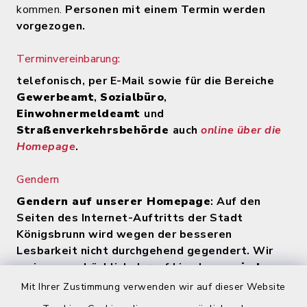
kommen.
Personen mit einem Termin werden
vorgezogen.
Terminvereinbarung:
telefonisch, per E-Mail sowie für die Bereiche
Gewerbeamt
,
Sozialbüro
,
Einwohnermeldeamt
und
Straßenverkehrsbehörde
auch
online über die
Homepage
.
Gendern
Gendern auf unserer Homepage
: Auf den
Seiten des Internet-Auftritts der Stadt
Königsbrunn wird wegen der besseren
Lesbarkeit nicht durchgehend gegendert. Wir
weisen ausdrücklich darauf hin, dass
zu jeder
Zeit alle Geschlechter (m/w/d) angesprochen
Mit Ihrer Zustimmung verwenden wir auf dieser Website
werden
.