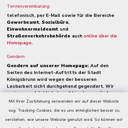
Terminvereinbarung:
telefonisch, per E-Mail sowie für die Bereiche
Gewerbeamt
,
Sozialbüro
,
Einwohnermeldeamt
und
Straßenverkehrsbehörde
auch
online über die
Homepage
.
Gendern
Gendern auf unserer Homepage
: Auf den
Seiten des Internet-Auftritts der Stadt
Königsbrunn wird wegen der besseren
Lesbarkeit nicht durchgehend gegendert. Wir
weisen ausdrücklich darauf hin, dass
zu jeder
Zeit alle Geschlechter (m/w/d) angesprochen
Mit Ihrer Zustimmung verwenden wir auf dieser Website
werden
.
sog. Tracking-Cookies, die es uns ermöglichen besser zu
verstehen, wie unsere Website genutzt wird. So können wir
Quicklinks