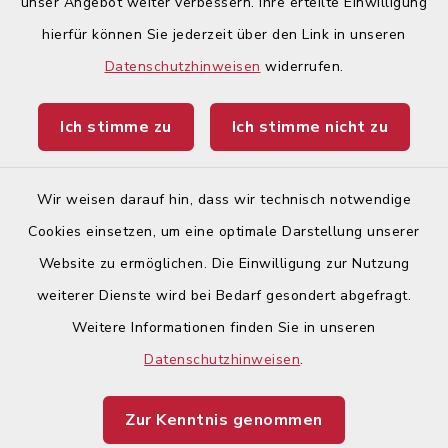
unser Angebot weiter verbessern. Ihre erteilte Einwilligung
hierfür können Sie jederzeit über den Link in unseren
Begegnungsland Lech-Wertach
Datenschutzhinweisen
widerrufen.
Landratsamt Augsburg
Ich stimme zu
Ich stimme nicht zu
Ticketportal
Wir weisen darauf hin, dass wir technisch notwendige
Cookies einsetzen, um eine optimale Darstellung unserer
Website zu ermöglichen. Die Einwilligung zur Nutzung
Kontakt
weiterer Dienste wird bei Bedarf gesondert abgefragt.
Weitere Informationen finden Sie in unseren
Barrierefreiheit
Datenschutzhinweisen
.
Datenschutz
Zur Kenntnis genommen
Impressum