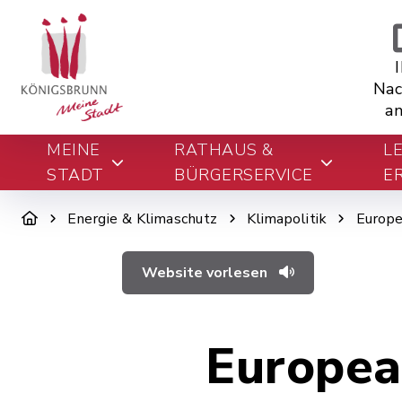
Nac
an
MEINE
RATHAUS &
L
STADT
BÜRGERSERVICE
E
Energie & Klimaschutz
Klimapolitik
Europ
Website vorlesen
Europea