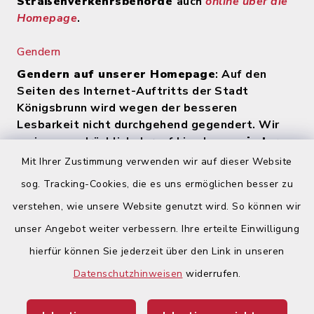
Straßenverkehrsbehörde
auch
online über die
Homepage
.
Gendern
Gendern auf unserer Homepage
: Auf den
Seiten des Internet-Auftritts der Stadt
Königsbrunn wird wegen der besseren
Lesbarkeit nicht durchgehend gegendert. Wir
weisen ausdrücklich darauf hin, dass
zu jeder
Zeit alle Geschlechter (m/w/d) angesprochen
Mit Ihrer Zustimmung verwenden wir auf dieser Website
werden
.
sog. Tracking-Cookies, die es uns ermöglichen besser zu
verstehen, wie unsere Website genutzt wird. So können wir
Quicklinks
unser Angebot weiter verbessern. Ihre erteilte Einwilligung
hierfür können Sie jederzeit über den Link in unseren
Begegnungsland Lech-Wertach
Datenschutzhinweisen
widerrufen.
Landratsamt Augsburg