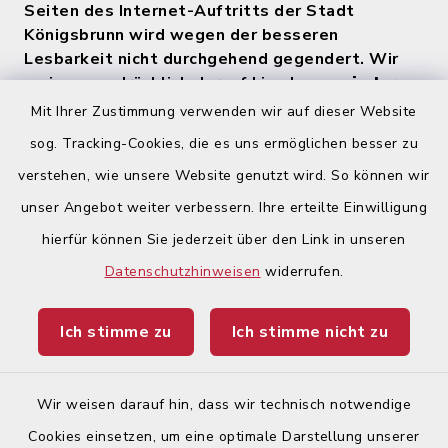
Seiten des Internet-Auftritts der Stadt
Königsbrunn wird wegen der besseren
Lesbarkeit nicht durchgehend gegendert. Wir
weisen ausdrücklich darauf hin, dass
zu jeder
Zeit alle Geschlechter (m/w/d) angesprochen
Mit Ihrer Zustimmung verwenden wir auf dieser Website
werden
.
sog. Tracking-Cookies, die es uns ermöglichen besser zu
verstehen, wie unsere Website genutzt wird. So können wir
Quicklinks
unser Angebot weiter verbessern. Ihre erteilte Einwilligung
hierfür können Sie jederzeit über den Link in unseren
Begegnungsland Lech-Wertach
Datenschutzhinweisen
widerrufen.
Landratsamt Augsburg
Ich stimme zu
Ich stimme nicht zu
Ticketportal
Wir weisen darauf hin, dass wir technisch notwendige
Cookies einsetzen, um eine optimale Darstellung unserer