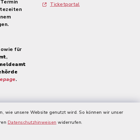
 Termin
Ticketportal
tezeiten
inem
gen.
sowie für
mt
,
meldeamt
ehörde
mepage
.
 Homepage
:
rnet-
en, wie unsere Website genutzt wird. So können wir unser
igsbrunn
eren
Datenschutzhinweisen
widerrufen.
en
gehend