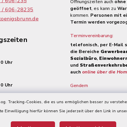
 / 606-235
Öffnungszeiten auch
ohne
geöffnet
, es kann zu
War
 / 606-28235
kommen.
Personen mit e
koenigsbrunn.de
Termin werden vorgezo
Terminvereinbarung:
gszeiten
telefonisch, per E-Mail 
die Bereiche
Gewerbea
Sozialbüro
,
Einwohner
00 Uhr
und
Straßenverkehrsb
auch
online über die Ho
30 Uhr
Gendern
Gendern auf unserer
Auf den Seiten des Inte
og. Tracking-Cookies, die es uns ermöglichen besser zu versteh
en
Auftritts der Stadt Kön
te Einwilligung hierfür können Sie jederzeit über den Link in uns
wird wegen der besser
:
Lesbarkeit nicht durch