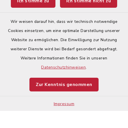
Ich stimme zu
Ich stimme nicht zu
Ticketportal
Wir weisen darauf hin, dass wir technisch notwendige
Cookies einsetzen, um eine optimale Darstellung unserer
Website zu ermöglichen. Die Einwilligung zur Nutzung
Kontakt
weiterer Dienste wird bei Bedarf gesondert abgefragt.
Weitere Informationen finden Sie in unseren
Barrierefreiheit
Datenschutzhinweisen
.
Datenschutz
Zur Kenntnis genommen
Impressum
Impressum
Sitemap
Cookie-Einstellungen