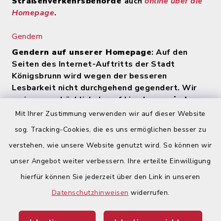
Straßenverkehrsbehörde
auch
online über die
Homepage
.
Gendern
Gendern auf unserer Homepage
: Auf den
Seiten des Internet-Auftritts der Stadt
Königsbrunn wird wegen der besseren
Lesbarkeit nicht durchgehend gegendert. Wir
weisen ausdrücklich darauf hin, dass
zu jeder
Zeit alle Geschlechter (m/w/d) angesprochen
Mit Ihrer Zustimmung verwenden wir auf dieser Website
werden
.
sog. Tracking-Cookies, die es uns ermöglichen besser zu
verstehen, wie unsere Website genutzt wird. So können wir
Quicklinks
unser Angebot weiter verbessern. Ihre erteilte Einwilligung
hierfür können Sie jederzeit über den Link in unseren
Begegnungsland Lech-Wertach
Datenschutzhinweisen
widerrufen.
Landratsamt Augsburg