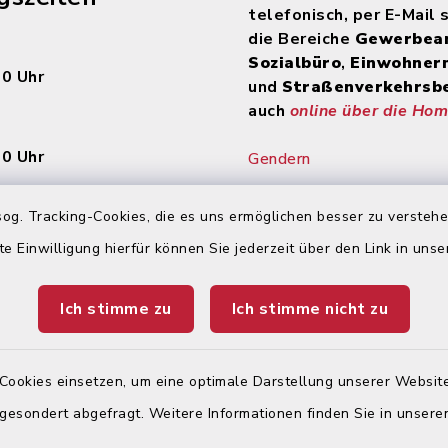
telefonisch, per E-Mail 
die Bereiche
Gewerbea
Sozialbüro
,
Einwohner
00 Uhr
und
Straßenverkehrsb
auch
online über die Ho
30 Uhr
Gendern
Gendern auf unserer
Auf den Seiten des Inte
og. Tracking-Cookies, die es uns ermöglichen besser zu versteh
en
Auftritts der Stadt Kön
te Einwilligung hierfür können Sie jederzeit über den Link in uns
wird wegen der besser
:
Lesbarkeit nicht durch
Ich stimme zu
Ich stimme nicht zu
gegendert. Wir weisen
00 Uhr und 14:00 – 17:30
ausdrücklich darauf hin,
jeder Zeit alle Geschl
Cookies einsetzen, um eine optimale Darstellung unserer Website
(m/w/d) angesprochen
 gesondert abgefragt. Weitere Informationen finden Sie in unser
00 Uhr –
nur mit Termin!