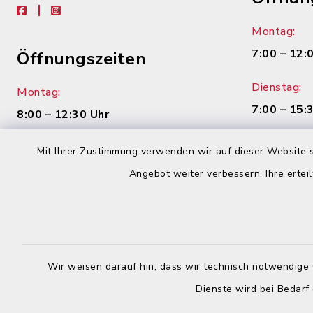
facebook
instagram
Montag:
7:00 – 12:
Öffnungszeiten
Dienstag:
Montag:
7:00 – 15:
8:00 – 12:30 Uhr
Mittwoch:
Dienstag:
Mit Ihrer Zustimmung verwenden wir auf dieser Website s
geschloss
7:00 – 16:00 Uhr
Angebot weiter verbessern. Ihre erteil
Donnerstag
Mittwoch:
8:00 – 12:
geschlossen
Uhr
Donnerstag:
Wir weisen darauf hin, dass wir technisch notwendige 
Freitag:
8:00 – 12:30 Uhr und 14:00 – 18:00
Dienste wird bei Bedarf
8:00 – 12:
Uhr