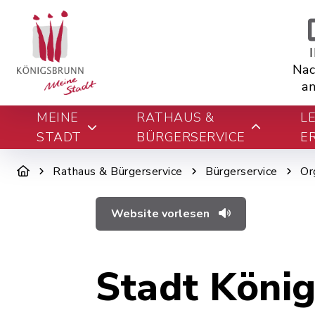
Nac
an
MEINE
RATHAUS &
L
STADT
BÜRGERSERVICE
E
Rathaus & Bürgerservice
Bürgerservice
Or
Website vorlesen
Stadt Köni