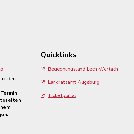
Quicklinks
g:
Begegnungsland Lech-Wertach
 für den
Landratsamt Augsburg
n
 Termin
Ticketportal
tezeiten
inem
gen.