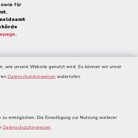
sowie für
mt
,
meldeamt
ehörde
mepage
.
 Homepage
:
rnet-
en, wie unsere Website genutzt wird. So können wir unser
igsbrunn
eren
Datenschutzhinweisen
widerrufen.
en
gehend
 dass
zu
echter
 zu ermöglichen. Die Einwilligung zur Nutzung weiterer
 werden
.
en
Datenschutzhinweisen
.