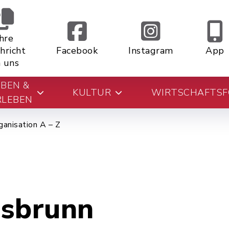
Ihre
hricht
Facebook
Instagram
App
 uns
EBEN &
KULTUR
WIRTSCHAFTS
RLEBEN
ganisation A – Z
gsbrunn