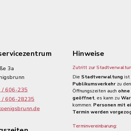
servicezentrum
Hinweise
Zutritt zur Stadtverwaltun
ße 3a
nigsbrunn
Die
Stadtverwaltung
ist
Publikumsverkehr
zu de
 / 606-235
Öffnungszeiten auch
ohne
geöffnet
, es kann zu
War
 / 606-28235
kommen.
Personen mit e
koenigsbrunn.de
Termin werden vorgezo
Terminvereinbarung:
gszeiten