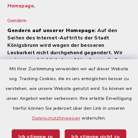
Homepage
.
Gendern
Gendern auf unserer Homepage
: Auf den
Seiten des Internet-Auftritts der Stadt
Königsbrunn wird wegen der besseren
Lesbarkeit nicht durchgehend gegendert. Wir
weisen ausdrücklich darauf hin, dass
zu jeder
Zeit alle Geschlechter (m/w/d) angesprochen
Mit Ihrer Zustimmung verwenden wir auf dieser Website
werden
.
sog. Tracking-Cookies, die es uns ermöglichen besser zu
verstehen, wie unsere Website genutzt wird. So können wir
Quicklinks
unser Angebot weiter verbessern. Ihre erteilte Einwilligung
hierfür können Sie jederzeit über den Link in unseren
Begegnungsland Lech-Wertach
Datenschutzhinweisen
widerrufen.
Landratsamt Augsburg
Ich stimme zu
Ich stimme nicht zu