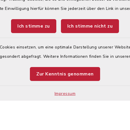
en
Auftritts der Stadt Kön
te Einwilligung hierfür können Sie jederzeit über den Link in uns
wird wegen der besser
:
Lesbarkeit nicht durch
gegendert. Wir weisen
Ich stimme zu
Ich stimme nicht zu
00 Uhr und 14:00 – 17:30
ausdrücklich darauf hin,
jeder Zeit alle Geschl
(m/w/d) angesprochen
Cookies einsetzen, um eine optimale Darstellung unserer Website
 gesondert abgefragt. Weitere Informationen finden Sie in unser
00 Uhr –
nur mit Termin!
Zur Kenntnis genommen
Impressum