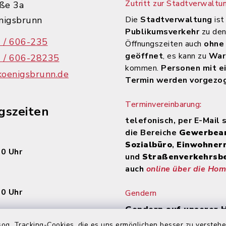
Zutritt zur Stadtverwaltun
ße 3a
nigsbrunn
Die
Stadtverwaltung
ist
Publikumsverkehr
zu de
 / 606-235
Öffnungszeiten auch
ohne
geöffnet
, es kann zu
War
 / 606-28235
kommen.
Personen mit e
koenigsbrunn.de
Termin werden vorgezo
Terminvereinbarung:
gszeiten
telefonisch, per E-Mail 
die Bereiche
Gewerbea
Sozialbüro
,
Einwohner
00 Uhr
und
Straßenverkehrsb
auch
online über die Ho
30 Uhr
Gendern
Gendern auf unserer
Auf den Seiten des Inte
og. Tracking-Cookies, die es uns ermöglichen besser zu versteh