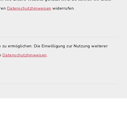
igsbrunn
eren
Datenschutzhinweisen
widerrufen.
en
gehend
 dass
zu
echter
 werden
.
 zu ermöglichen. Die Einwilligung zur Nutzung weiterer
en
Datenschutzhinweisen
.