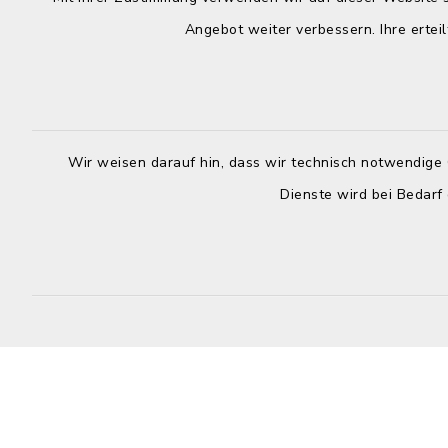
geschloss
7:00 – 16:00 Uhr
Angebot weiter verbessern. Ihre erteil
Donnerstag
Mittwoch:
8:00 – 12:
geschlossen
Uhr
Donnerstag:
Wir weisen darauf hin, dass wir technisch notwendige 
Freitag:
8:00 – 12:30 Uhr und 14:00 – 18:00
Dienste wird bei Bedarf
8:00 – 12:
Uhr
Freitag:
8:00 – 12:30 Uhr