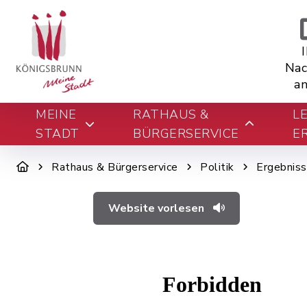
Nac
an
MEINE
RATHAUS &
L
STADT
BÜRGERSERVICE
E
Rathaus & Bürgerservice
Politik
Ergebnis
Website vorlesen