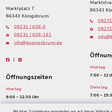
Marktstra
Marktplatz 7
86343 Kö
86343 Königsbrunn
08231
08231 / 606-0
08231
08231 / 606-161
info@
info@koenigsbrunn.de
Öffnun
facebook
instagram
Montag:
7:00 – 12:
Öffnungszeiten
Dienstag:
Montag:
7:00 – 15:
8:00 – 12:30 Uhr
Mittwoch:
Dienstag:
Mit Ihrer Zustimmung verwenden wir auf dieser Website s