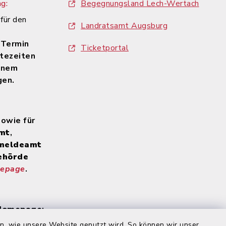
g:
Begegnungsland Lech-Wertach
 für den
Landratsamt Augsburg
n
 Termin
Ticketportal
tezeiten
inem
gen.
sowie für
mt
,
meldeamt
ehörde
mepage
.
 Homepage
:
rnet-
en, wie unsere Website genutzt wird. So können wir unser