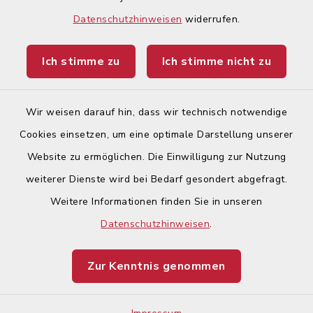
Begegnungsland Lech-Wertach
Datenschutzhinweisen
widerrufen.
Landratsamt Augsburg
Ich stimme zu
Ich stimme nicht zu
Ticketportal
Wir weisen darauf hin, dass wir technisch notwendige
Cookies einsetzen, um eine optimale Darstellung unserer
Website zu ermöglichen. Die Einwilligung zur Nutzung
Kontakt
weiterer Dienste wird bei Bedarf gesondert abgefragt.
Weitere Informationen finden Sie in unseren
Barrierefreiheit
Datenschutzhinweisen
.
Datenschutz
Zur Kenntnis genommen
Impressum