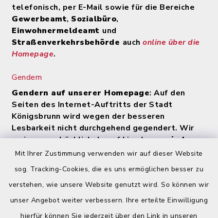
telefonisch, per E-Mail sowie für die Bereiche
Gewerbeamt
,
Sozialbüro
,
Einwohnermeldeamt
und
Straßenverkehrsbehörde
auch
online über die
Homepage
.
Gendern
Gendern auf unserer Homepage
: Auf den
Seiten des Internet-Auftritts der Stadt
Königsbrunn wird wegen der besseren
Lesbarkeit nicht durchgehend gegendert. Wir
weisen ausdrücklich darauf hin, dass
zu jeder
Zeit alle Geschlechter (m/w/d) angesprochen
Mit Ihrer Zustimmung verwenden wir auf dieser Website
werden
.
sog. Tracking-Cookies, die es uns ermöglichen besser zu
verstehen, wie unsere Website genutzt wird. So können wir
Quicklinks
unser Angebot weiter verbessern. Ihre erteilte Einwilligung
hierfür können Sie jederzeit über den Link in unseren