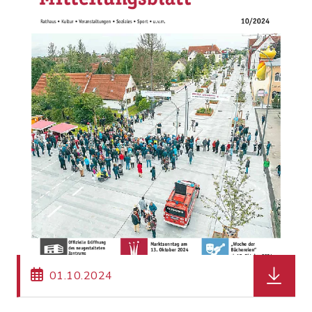
herunterl
01.10.2024