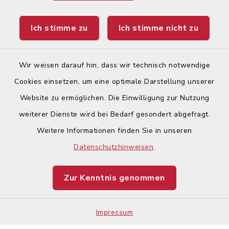
Landratsamt Augsburg
Ich stimme zu
Ich stimme nicht zu
Ticketportal
Wir weisen darauf hin, dass wir technisch notwendige
Cookies einsetzen, um eine optimale Darstellung unserer
Website zu ermöglichen. Die Einwilligung zur Nutzung
Kontakt
weiterer Dienste wird bei Bedarf gesondert abgefragt.
Weitere Informationen finden Sie in unseren
Barrierefreiheit
Datenschutzhinweisen
.
Datenschutz
Zur Kenntnis genommen
Impressum
Impressum
Sitemap