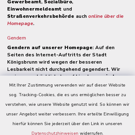
Gewerbeamt
,
Sozialbüro
,
Einwohnermeldeamt
und
Straßenverkehrsbehörde
auch
online über die
Homepage
.
Gendern
Gendern auf unserer Homepage
: Auf den
Seiten des Internet-Auftritts der Stadt
Königsbrunn wird wegen der besseren
Lesbarkeit nicht durchgehend gegendert. Wir
weisen ausdrücklich darauf hin, dass
zu jeder
Zeit alle Geschlechter (m/w/d) angesprochen
Mit Ihrer Zustimmung verwenden wir auf dieser Website
werden
.
sog. Tracking-Cookies, die es uns ermöglichen besser zu
verstehen, wie unsere Website genutzt wird. So können wir
Quicklinks
unser Angebot weiter verbessern. Ihre erteilte Einwilligung
hierfür können Sie jederzeit über den Link in unseren
Begegnungsland Lech-Wertach
Datenschutzhinweisen
widerrufen.