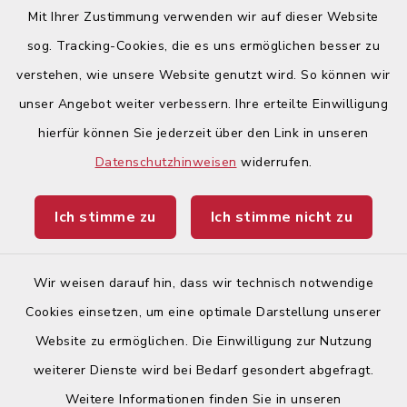
Zeit alle Geschlechter (m/w/d) angesprochen
Mit Ihrer Zustimmung verwenden wir auf dieser Website
werden
.
sog. Tracking-Cookies, die es uns ermöglichen besser zu
verstehen, wie unsere Website genutzt wird. So können wir
Quicklinks
unser Angebot weiter verbessern. Ihre erteilte Einwilligung
hierfür können Sie jederzeit über den Link in unseren
Begegnungsland Lech-Wertach
Datenschutzhinweisen
widerrufen.
Landratsamt Augsburg
Ich stimme zu
Ich stimme nicht zu
Ticketportal
Wir weisen darauf hin, dass wir technisch notwendige
Cookies einsetzen, um eine optimale Darstellung unserer
Website zu ermöglichen. Die Einwilligung zur Nutzung
Kontakt
weiterer Dienste wird bei Bedarf gesondert abgefragt.
Weitere Informationen finden Sie in unseren
Barrierefreiheit