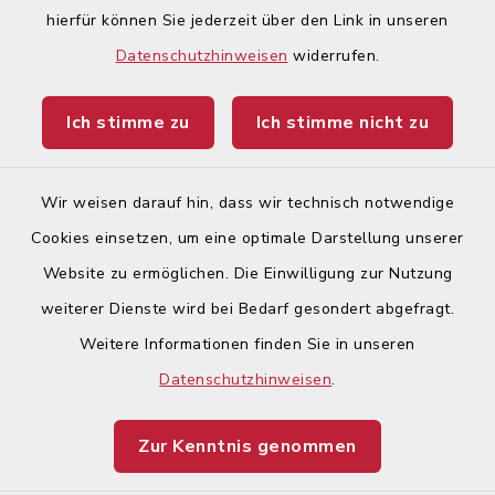
hierfür können Sie jederzeit über den Link in unseren
Begegnungsland Lech-Wertach
Datenschutzhinweisen
widerrufen.
Landratsamt Augsburg
Ich stimme zu
Ich stimme nicht zu
Ticketportal
Wir weisen darauf hin, dass wir technisch notwendige
Cookies einsetzen, um eine optimale Darstellung unserer
Website zu ermöglichen. Die Einwilligung zur Nutzung
Kontakt
weiterer Dienste wird bei Bedarf gesondert abgefragt.
Weitere Informationen finden Sie in unseren
Barrierefreiheit
Datenschutzhinweisen
.
Datenschutz
Zur Kenntnis genommen
Impressum