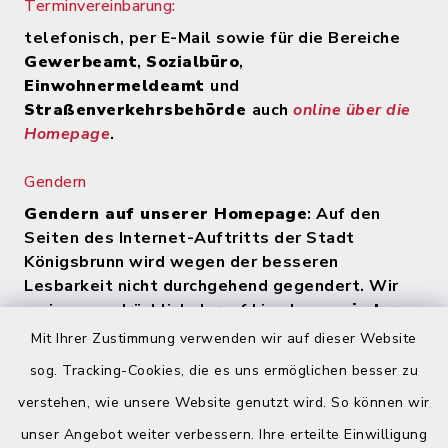
Terminvereinbarung:
telefonisch, per E-Mail sowie für die Bereiche
Gewerbeamt
,
Sozialbüro
,
Einwohnermeldeamt
und
Straßenverkehrsbehörde
auch
online über die
Homepage
.
Gendern
Gendern auf unserer Homepage
: Auf den
Seiten des Internet-Auftritts der Stadt
Königsbrunn wird wegen der besseren
Lesbarkeit nicht durchgehend gegendert. Wir
weisen ausdrücklich darauf hin, dass
zu jeder
Zeit alle Geschlechter (m/w/d) angesprochen
Mit Ihrer Zustimmung verwenden wir auf dieser Website
werden
.
sog. Tracking-Cookies, die es uns ermöglichen besser zu
verstehen, wie unsere Website genutzt wird. So können wir
Quicklinks
unser Angebot weiter verbessern. Ihre erteilte Einwilligung