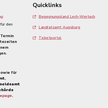
Quicklinks
g:
Begegnungsland Lech-Wertach
 für den
Landratsamt Augsburg
n
 Termin
Ticketportal
tezeiten
inem
gen.
sowie für
mt
,
meldeamt
ehörde
mepage
.