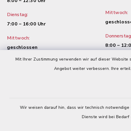
8:00 – 12:30 Uhr
Mittwoch:
Dienstag:
geschloss
7:00 – 16:00 Uhr
Donnerstag
Mittwoch:
8:00 – 12:
geschlossen
Uhr
Mit Ihrer Zustimmung verwenden wir auf dieser Website s
Donnerstag:
Freitag:
Angebot weiter verbessern. Ihre erteil
8:00 – 12:30 Uhr und 14:00 – 18:00
8:00 – 12:
Uhr
Freitag:
8:00 – 12:30 Uhr
Wir weisen darauf hin, dass wir technisch notwendige 
Dienste wird bei Bedarf