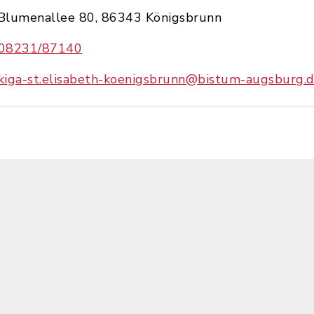
Blumenallee 80, 86343 Königsbrunn
08231/87140
kiga-st.elisabeth-koenigsbrunn@bistum-augsburg.