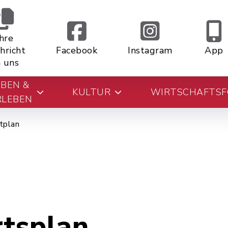
Ihre
hricht
Facebook
Instagram
App
 uns
EBEN &
KULTUR
WIRTSCHAFTS
RLEBEN
tplan
rtsplan