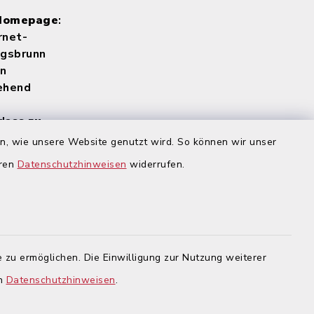
 Homepage
:
rnet-
igsbrunn
en
gehend
 dass
zu
echter
en, wie unsere Website genutzt wird. So können wir unser
 werden
.
eren
Datenschutzhinweisen
widerrufen.
 zu ermöglichen. Die Einwilligung zur Nutzung weiterer
en
Datenschutzhinweisen
.