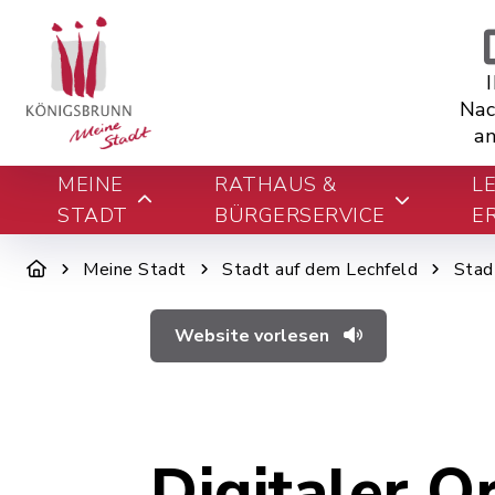
Nac
an
MEINE
RATHAUS &
L
STADT
BÜRGERSERVICE
E
Meine Stadt
Stadt auf dem Lechfeld
Stad
Website vorlesen
Digitaler O