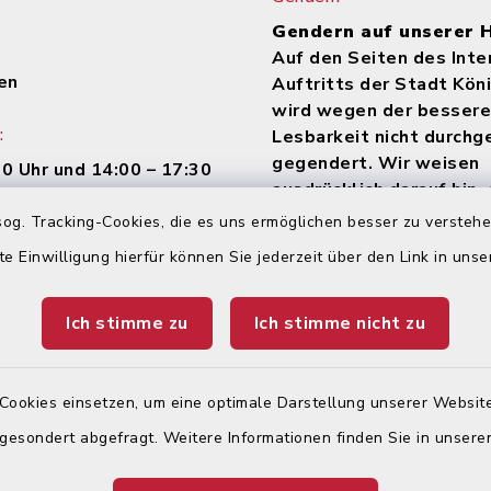
Gendern auf unserer
Auf den Seiten des Inte
en
Auftritts der Stadt Kön
wird wegen der besser
:
Lesbarkeit nicht durch
gegendert. Wir weisen
00 Uhr und 14:00 – 17:30
ausdrücklich darauf hin,
jeder Zeit alle Geschl
og. Tracking-Cookies, die es uns ermöglichen besser zu versteh
(m/w/d) angesprochen
te Einwilligung hierfür können Sie jederzeit über den Link in uns
00 Uhr –
nur mit Termin!
Ich stimme zu
Ich stimme nicht zu
Cookies einsetzen, um eine optimale Darstellung unserer Website
 gesondert abgefragt. Weitere Informationen finden Sie in unser