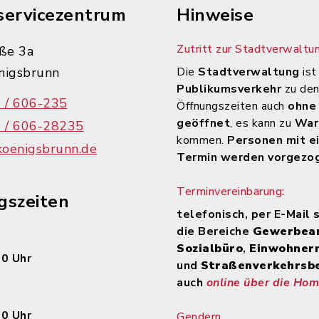
servicezentrum
Hinweise
Zutritt zur Stadtverwaltun
ße 3a
nigsbrunn
Die
Stadtverwaltung
ist
Publikumsverkehr
zu de
 / 606-235
Öffnungszeiten auch
ohne
geöffnet
, es kann zu
War
 / 606-28235
kommen.
Personen mit e
koenigsbrunn.de
Termin werden vorgezo
Terminvereinbarung:
gszeiten
telefonisch, per E-Mail 
die Bereiche
Gewerbea
Sozialbüro
,
Einwohner
00 Uhr
und
Straßenverkehrsb
auch
online über die Ho
30 Uhr
Gendern