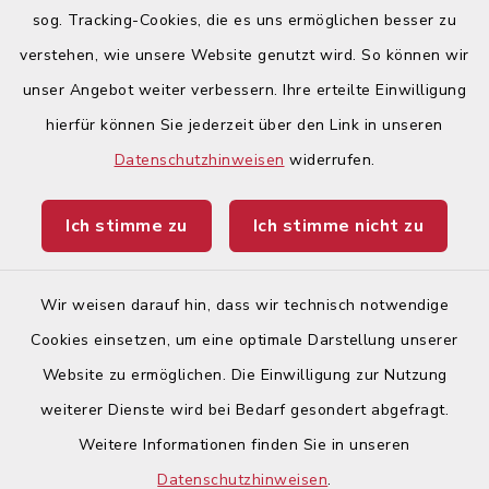
werden
.
sog. Tracking-Cookies, die es uns ermöglichen besser zu
verstehen, wie unsere Website genutzt wird. So können wir
Quicklinks
unser Angebot weiter verbessern. Ihre erteilte Einwilligung
hierfür können Sie jederzeit über den Link in unseren
Begegnungsland Lech-Wertach
Datenschutzhinweisen
widerrufen.
Landratsamt Augsburg
Ich stimme zu
Ich stimme nicht zu
Ticketportal
Wir weisen darauf hin, dass wir technisch notwendige
Cookies einsetzen, um eine optimale Darstellung unserer
Website zu ermöglichen. Die Einwilligung zur Nutzung
Kontakt
weiterer Dienste wird bei Bedarf gesondert abgefragt.
Weitere Informationen finden Sie in unseren
Barrierefreiheit
Datenschutzhinweisen
.