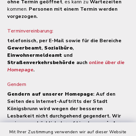
ohne Termin geöffnet
, es kann zu
Wartezeiten
kommen.
Personen mit einem Termin werden
vorgezogen.
Terminvereinbarung:
telefonisch, per E-Mail sowie für die Bereiche
Gewerbeamt
,
Sozialbüro
,
Einwohnermeldeamt
und
Straßenverkehrsbehörde
auch
online über die
Homepage
.
Gendern
Gendern auf unserer Homepage
: Auf den
Seiten des Internet-Auftritts der Stadt
Königsbrunn wird wegen der besseren
Lesbarkeit nicht durchgehend gegendert. Wir
weisen ausdrücklich darauf hin, dass
zu jeder
Zeit alle Geschlechter (m/w/d) angesprochen
Mit Ihrer Zustimmung verwenden wir auf dieser Website