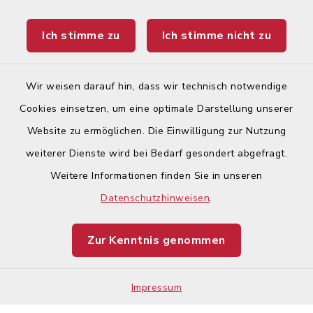
Landratsamt Augsburg
Ich stimme zu
Ich stimme nicht zu
Ticketportal
Wir weisen darauf hin, dass wir technisch notwendige
Cookies einsetzen, um eine optimale Darstellung unserer
Website zu ermöglichen. Die Einwilligung zur Nutzung
Kontakt
weiterer Dienste wird bei Bedarf gesondert abgefragt.
Weitere Informationen finden Sie in unseren
Barrierefreiheit
Datenschutzhinweisen
.
Datenschutz
Zur Kenntnis genommen
Impressum
Impressum
Sitemap