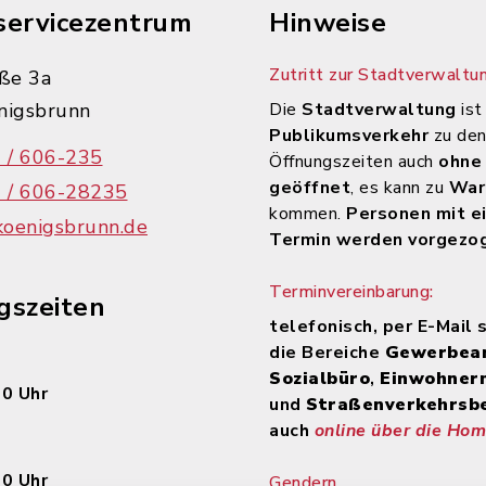
servicezentrum
Hinweise
Zutritt zur Stadtverwaltun
ße 3a
nigsbrunn
Die
Stadtverwaltung
ist
Publikumsverkehr
zu de
 / 606-235
Öffnungszeiten auch
ohne
geöffnet
, es kann zu
War
 / 606-28235
kommen.
Personen mit e
koenigsbrunn.de
Termin werden vorgezo
Terminvereinbarung:
gszeiten
telefonisch, per E-Mail 
die Bereiche
Gewerbea
Sozialbüro
,
Einwohner
00 Uhr
und
Straßenverkehrsb
auch
online über die Ho
30 Uhr
Gendern