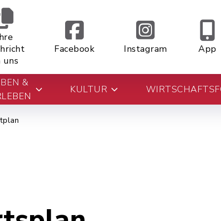
Ihre
hricht
Facebook
Instagram
App
 uns
EBEN &
KULTUR
WIRTSCHAFTS
RLEBEN
tplan
rtsplan