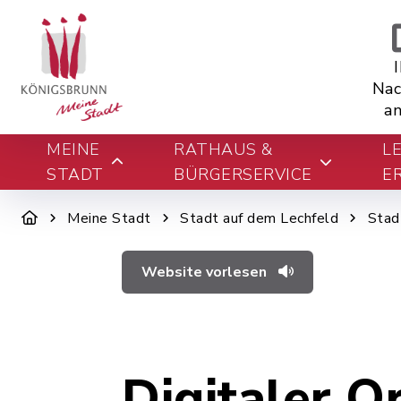
Nac
an
MEINE
RATHAUS &
L
STADT
BÜRGERSERVICE
E
Meine Stadt
Stadt auf dem Lechfeld
Stad
Website vorlesen
Digitaler O