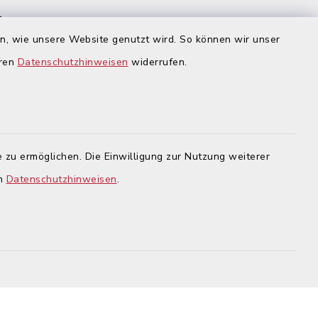
 Homepage
:
rnet-
en, wie unsere Website genutzt wird. So können wir unser
igsbrunn
eren
Datenschutzhinweisen
widerrufen.
en
gehend
 dass
zu
echter
 werden
.
 zu ermöglichen. Die Einwilligung zur Nutzung weiterer
en
Datenschutzhinweisen
.