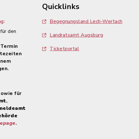
Quicklinks
g:
Begegnungsland Lech-Wertach
 für den
Landratsamt Augsburg
n
 Termin
Ticketportal
tezeiten
inem
gen.
sowie für
mt
,
meldeamt
ehörde
mepage
.