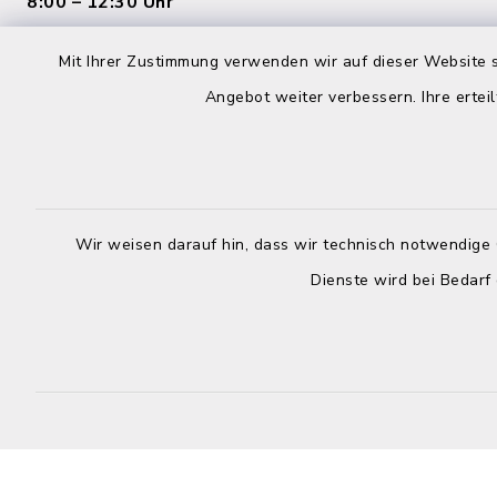
8:00 – 12:30 Uhr
Mittwoch:
Dienstag:
Mit Ihrer Zustimmung verwenden wir auf dieser Website s
geschloss
7:00 – 16:00 Uhr
Angebot weiter verbessern. Ihre erteil
Donnerstag
Mittwoch:
8:00 – 12:
geschlossen
Uhr
Donnerstag:
Wir weisen darauf hin, dass wir technisch notwendige 
Freitag:
8:00 – 12:30 Uhr und 14:00 – 18:00
Dienste wird bei Bedarf
8:00 – 12:
Uhr
Freitag:
8:00 – 12:30 Uhr