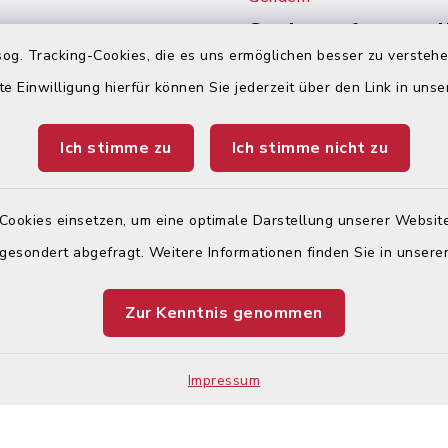
Gendern auf unserer
Auf den Seiten des Inte
og. Tracking-Cookies, die es uns ermöglichen besser zu versteh
en
Auftritts der Stadt Kön
te Einwilligung hierfür können Sie jederzeit über den Link in uns
wird wegen der besser
:
Lesbarkeit nicht durch
Ich stimme zu
Ich stimme nicht zu
gegendert. Wir weisen
00 Uhr und 14:00 – 17:30
ausdrücklich darauf hin,
jeder Zeit alle Geschl
(m/w/d) angesprochen
Cookies einsetzen, um eine optimale Darstellung unserer Website
 gesondert abgefragt. Weitere Informationen finden Sie in unser
00 Uhr –
nur mit Termin!
Zur Kenntnis genommen
Impressum