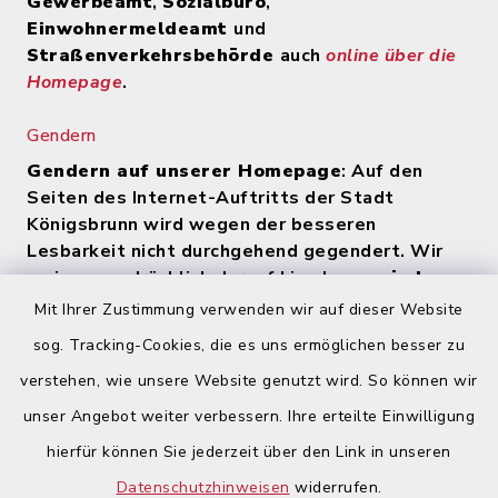
Gewerbeamt
,
Sozialbüro
,
Einwohnermeldeamt
und
Straßenverkehrsbehörde
auch
online über die
Homepage
.
Gendern
Gendern auf unserer Homepage
: Auf den
Seiten des Internet-Auftritts der Stadt
Königsbrunn wird wegen der besseren
Lesbarkeit nicht durchgehend gegendert. Wir
weisen ausdrücklich darauf hin, dass
zu jeder
Zeit alle Geschlechter (m/w/d) angesprochen
Mit Ihrer Zustimmung verwenden wir auf dieser Website
werden
.
sog. Tracking-Cookies, die es uns ermöglichen besser zu
verstehen, wie unsere Website genutzt wird. So können wir
Quicklinks
unser Angebot weiter verbessern. Ihre erteilte Einwilligung
hierfür können Sie jederzeit über den Link in unseren
Begegnungsland Lech-Wertach
Datenschutzhinweisen
widerrufen.