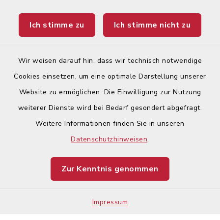
Landratsamt Augsburg
Ich stimme zu
Ich stimme nicht zu
Ticketportal
Wir weisen darauf hin, dass wir technisch notwendige
Cookies einsetzen, um eine optimale Darstellung unserer
Website zu ermöglichen. Die Einwilligung zur Nutzung
Kontakt
weiterer Dienste wird bei Bedarf gesondert abgefragt.
Weitere Informationen finden Sie in unseren
Barrierefreiheit
Datenschutzhinweisen
.
Datenschutz
Zur Kenntnis genommen
Impressum
Impressum
Sitemap