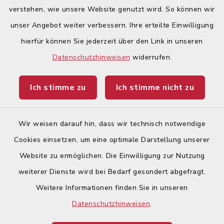
verstehen, wie unsere Website genutzt wird. So können wir
Quicklinks
unser Angebot weiter verbessern. Ihre erteilte Einwilligung
hierfür können Sie jederzeit über den Link in unseren
Begegnungsland Lech-Wertach
Datenschutzhinweisen
widerrufen.
Landratsamt Augsburg
Ich stimme zu
Ich stimme nicht zu
Ticketportal
Wir weisen darauf hin, dass wir technisch notwendige
Cookies einsetzen, um eine optimale Darstellung unserer
Website zu ermöglichen. Die Einwilligung zur Nutzung
Kontakt
weiterer Dienste wird bei Bedarf gesondert abgefragt.
Weitere Informationen finden Sie in unseren
Barrierefreiheit
Datenschutzhinweisen
.
Datenschutz