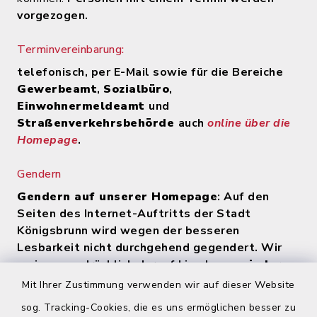
vorgezogen.
Terminvereinbarung:
telefonisch, per E-Mail sowie für die Bereiche
Gewerbeamt
,
Sozialbüro
,
Einwohnermeldeamt
und
Straßenverkehrsbehörde
auch
online über die
Homepage
.
Gendern
Gendern auf unserer Homepage
: Auf den
Seiten des Internet-Auftritts der Stadt
Königsbrunn wird wegen der besseren
Lesbarkeit nicht durchgehend gegendert. Wir
weisen ausdrücklich darauf hin, dass
zu jeder
Zeit alle Geschlechter (m/w/d) angesprochen
Mit Ihrer Zustimmung verwenden wir auf dieser Website
werden
.
sog. Tracking-Cookies, die es uns ermöglichen besser zu