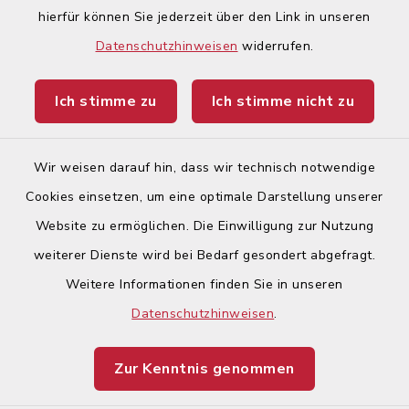
hierfür können Sie jederzeit über den Link in unseren
Begegnungsland Lech-Wertach
Datenschutzhinweisen
widerrufen.
Landratsamt Augsburg
Ich stimme zu
Ich stimme nicht zu
Ticketportal
Wir weisen darauf hin, dass wir technisch notwendige
Cookies einsetzen, um eine optimale Darstellung unserer
Website zu ermöglichen. Die Einwilligung zur Nutzung
Kontakt
weiterer Dienste wird bei Bedarf gesondert abgefragt.
Weitere Informationen finden Sie in unseren
Barrierefreiheit
Datenschutzhinweisen
.
Datenschutz
Zur Kenntnis genommen
Impressum