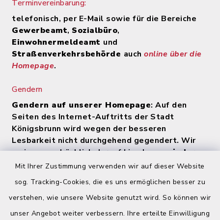
Terminvereinbarung:
telefonisch, per E-Mail sowie für die Bereiche
Gewerbeamt
,
Sozialbüro
,
Einwohnermeldeamt
und
Straßenverkehrsbehörde
auch
online über die
Homepage
.
Gendern
Gendern auf unserer Homepage
: Auf den
Seiten des Internet-Auftritts der Stadt
Königsbrunn wird wegen der besseren
Lesbarkeit nicht durchgehend gegendert. Wir
weisen ausdrücklich darauf hin, dass
zu jeder
Zeit alle Geschlechter (m/w/d) angesprochen
Mit Ihrer Zustimmung verwenden wir auf dieser Website
werden
.
sog. Tracking-Cookies, die es uns ermöglichen besser zu
verstehen, wie unsere Website genutzt wird. So können wir
Quicklinks
unser Angebot weiter verbessern. Ihre erteilte Einwilligung