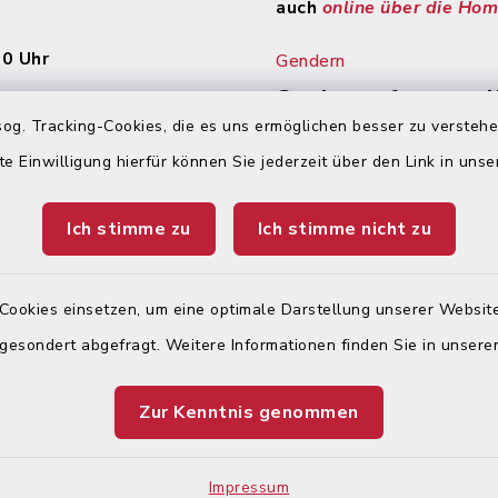
auch
online über die Ho
30 Uhr
Gendern
Gendern auf unserer
Auf den Seiten des Inte
og. Tracking-Cookies, die es uns ermöglichen besser zu versteh
en
Auftritts der Stadt Kön
te Einwilligung hierfür können Sie jederzeit über den Link in uns
wird wegen der besser
:
Lesbarkeit nicht durch
Ich stimme zu
Ich stimme nicht zu
gegendert. Wir weisen
00 Uhr und 14:00 – 17:30
ausdrücklich darauf hin,
jeder Zeit alle Geschl
(m/w/d) angesprochen
Cookies einsetzen, um eine optimale Darstellung unserer Website
 gesondert abgefragt. Weitere Informationen finden Sie in unser
00 Uhr –
nur mit Termin!
Zur Kenntnis genommen
Impressum