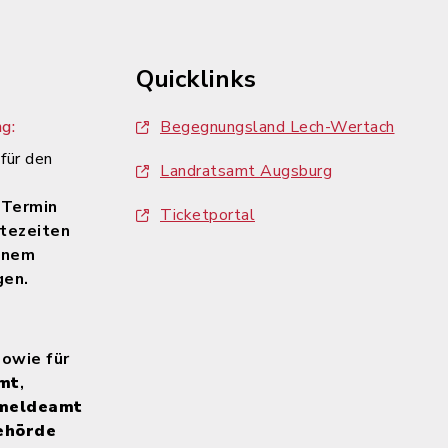
Quicklinks
g:
Begegnungsland Lech-Wertach
 für den
Landratsamt Augsburg
n
 Termin
Ticketportal
tezeiten
inem
gen.
sowie für
mt
,
meldeamt
ehörde