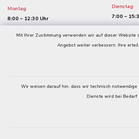
Dienstag:
Montag:
7:00 – 15:
8:00 – 12:30 Uhr
Mittwoch:
Dienstag:
Mit Ihrer Zustimmung verwenden wir auf dieser Website s
geschloss
7:00 – 16:00 Uhr
Angebot weiter verbessern. Ihre erteil
Donnerstag
Mittwoch:
8:00 – 12:
geschlossen
Uhr
Donnerstag:
Wir weisen darauf hin, dass wir technisch notwendige 
Freitag:
8:00 – 12:30 Uhr und 14:00 – 18:00
Dienste wird bei Bedarf
8:00 – 12:
Uhr
Freitag:
8:00 – 12:30 Uhr