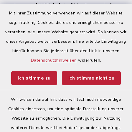
weisen ausdrücklich darauf hin, dass
zu jeder
Zeit alle Geschlechter (m/w/d) angesprochen
Mit Ihrer Zustimmung verwenden wir auf dieser Website
werden
.
sog. Tracking-Cookies, die es uns ermöglichen besser zu
verstehen, wie unsere Website genutzt wird. So können wir
Quicklinks
unser Angebot weiter verbessern. Ihre erteilte Einwilligung
hierfür können Sie jederzeit über den Link in unseren
Begegnungsland Lech-Wertach
Datenschutzhinweisen
widerrufen.
Landratsamt Augsburg
Ich stimme zu
Ich stimme nicht zu
Ticketportal
Wir weisen darauf hin, dass wir technisch notwendige
Cookies einsetzen, um eine optimale Darstellung unserer
Website zu ermöglichen. Die Einwilligung zur Nutzung
Kontakt
weiterer Dienste wird bei Bedarf gesondert abgefragt.